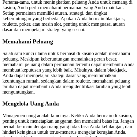
Pertama-tama, untuk meningkatkan peluang Anda untuk menang di
kasino, Anda perlu memahami permainan yang Anda mainkan.
Setiap permainan memiliki aturan, strategi, dan tingkat
keberuntungan yang berbeda. Apakah Anda bermain blackjack,
roulette, poker, atau mesin slot, penting untuk menguasai aturan
dasar dan mempelajari strategi yang sesuai.
Memahami Peluang
Salah satu kunci utama untuk berhasil di kasino adalah memahami
peluang. Meskipun keberuntungan memainkan peran besar,
memahami peluang dalam permainan tertentu dapat membantu Anda
membuat keputusan yang lebih baik. Misalnya, dalam blackjack,
Anda dapat mempelajari strategi dasar yang meminimalkan
keuntungan rumah, sedangkan dalam roulette, memahami peluang
taruhan dapat membantu Anda mengidentifikasi taruhan yang lebih
menguntungkan.
Mengelola Uang Anda
Manajemen uang adalah kuncinya. Ketika Anda bermain di kasino,
penting untuk menetapkan anggaran dan mematuhi batas itu. Jangan
pernah bermain dengan uang yang tidak bisa Anda kehilangan, dan
hindari keinginan untuk terus-menerus mengejar kerugian Anda.