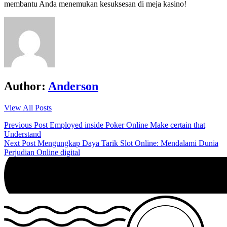
membantu Anda menemukan kesuksesan di meja kasino!
Author:
Anderson
View All Posts
Post
Previous Post
Employed inside Poker Online Make certain that
Understand
navigation
Next Post
Mengungkap Daya Tarik Slot Online: Mendalami Dunia
Perjudian Online digital