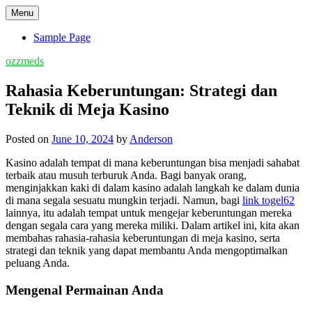
Skip
Menu
to
content
Sample Page
ozzmeds
Rahasia Keberuntungan: Strategi dan
Teknik di Meja Kasino
Posted on
June 10, 2024
by
Anderson
Kasino adalah tempat di mana keberuntungan bisa menjadi sahabat
terbaik atau musuh terburuk Anda. Bagi banyak orang,
menginjakkan kaki di dalam kasino adalah langkah ke dalam dunia
di mana segala sesuatu mungkin terjadi. Namun, bagi
link togel62
lainnya, itu adalah tempat untuk mengejar keberuntungan mereka
dengan segala cara yang mereka miliki. Dalam artikel ini, kita akan
membahas rahasia-rahasia keberuntungan di meja kasino, serta
strategi dan teknik yang dapat membantu Anda mengoptimalkan
peluang Anda.
Mengenal Permainan Anda