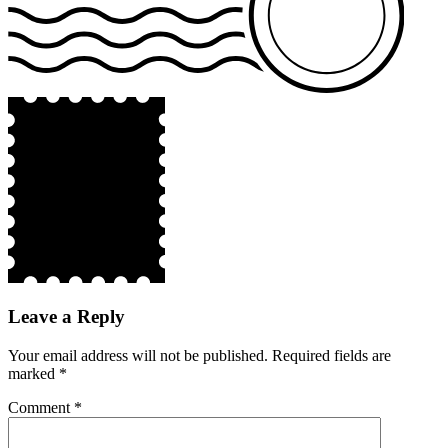
Leave a Reply
Your email address will not be published.
Required fields are
marked
*
Comment
*