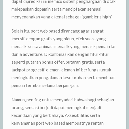
dapat diprediksi ini memicu sistem penghargaan di otak,
melepaskan dopamin serta menciptakan sensasi
menyenangkan yang dikenal sebagai “gambler’s high”.
Selain itu, port web based dirancang agar sangat
imersif, dengan grafis yang hidup, efek suara yang
menarik, serta animasi menarik yang menarik pemain ke
dunia adventure. Dikombinasikan dengan fitur-fitur
seperti putaran bonus offer, putaran gratis, serta
jackpot progresif, elemen-elemen ini berfungsi untuk
meningkatkan pengalaman keseluruhan serta membuat
pemain terhibur selama berjam-jam.
Namun, penting untuk menyadari bahwa bagi sebagian
orang, sensasi berjudi dapat meningkat menjadi
kecanduan yang berbahaya. Aksesibilitas serta
kenyamanan port web based membuatnya rentan