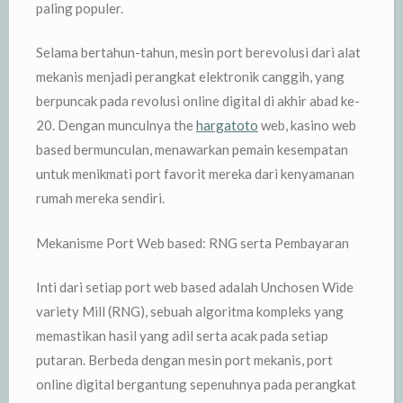
paling populer.
Selama bertahun-tahun, mesin port berevolusi dari alat
mekanis menjadi perangkat elektronik canggih, yang
berpuncak pada revolusi online digital di akhir abad ke-
20. Dengan munculnya the
hargatoto
web, kasino web
based bermunculan, menawarkan pemain kesempatan
untuk menikmati port favorit mereka dari kenyamanan
rumah mereka sendiri.
Mekanisme Port Web based: RNG serta Pembayaran
Inti dari setiap port web based adalah Unchosen Wide
variety Mill (RNG), sebuah algoritma kompleks yang
memastikan hasil yang adil serta acak pada setiap
putaran. Berbeda dengan mesin port mekanis, port
online digital bergantung sepenuhnya pada perangkat