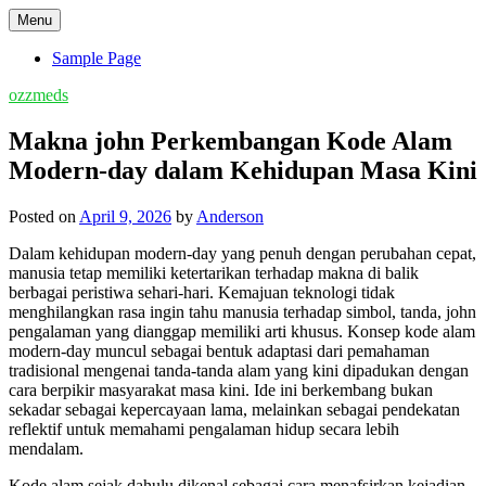
Skip
Menu
to
content
Sample Page
ozzmeds
Makna john Perkembangan Kode Alam
Modern-day dalam Kehidupan Masa Kini
Posted on
April 9, 2026
by
Anderson
Dalam kehidupan modern-day yang penuh dengan perubahan cepat,
manusia tetap memiliki ketertarikan terhadap makna di balik
berbagai peristiwa sehari-hari. Kemajuan teknologi tidak
menghilangkan rasa ingin tahu manusia terhadap simbol, tanda, john
pengalaman yang dianggap memiliki arti khusus. Konsep kode alam
modern-day muncul sebagai bentuk adaptasi dari pemahaman
tradisional mengenai tanda-tanda alam yang kini dipadukan dengan
cara berpikir masyarakat masa kini. Ide ini berkembang bukan
sekadar sebagai kepercayaan lama, melainkan sebagai pendekatan
reflektif untuk memahami pengalaman hidup secara lebih
mendalam.
Kode alam sejak dahulu dikenal sebagai cara menafsirkan kejadian