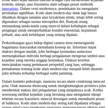
tertentu, mimpi, atau fenomena alam sebagai pesan simbolik
mawartoto
. Dalam versi modernnya, pendekatan ini mengalami
perubahan signifikan. Kode alam modern-day tidak lagi hanya
dikaitkan dengan ramalan atau keyakinan mistis, tetapi lebih sering
digunakan sebagai sarana introspeksi diri. Banyak orang
memandang tanda-tanda yang muncul dalam kehidupan sebagai
pengingat untuk memperhatikan kondisi emosional, keputusan
pribadi, atau arah kehidupan yang sedang dijalani.
Perkembangan gaya hidup digital camera turut memengaruhi
bagaimana masyarakat memahami konsep ini. Informasi dapat
diakses dengan mudah, john berbagai komunitas audacious
memungkinkan individu berbagi pengalaman mengenai simbol atau
kejadian yang mereka anggap bermakna. Diskusi tersebut
menciptakan ruang pertukaran perspektif yang luas, sehingga
pemahaman tentang kode alam modern-day menjadi lebih dinamis
john terbuka terhadap berbagai sudut pandang.
Dalam konteks psikologis, manusia secara alami cenderung mencari
pola. Otak manusia dirancang untuk menghubungkan peristiwa john
membentuk makna dari pengalaman yang tampaknya acak. Ketika
seseorang melihat kejadian yang berulang atau mengalami mimpi
tertentu secara konsisten, muncul dorongan untuk memahami pesan
di baliknya. Kode alam modern-day sering kali dipahami sebagai
proses mind yang membantu seseorang mengorganisasi pikiran john