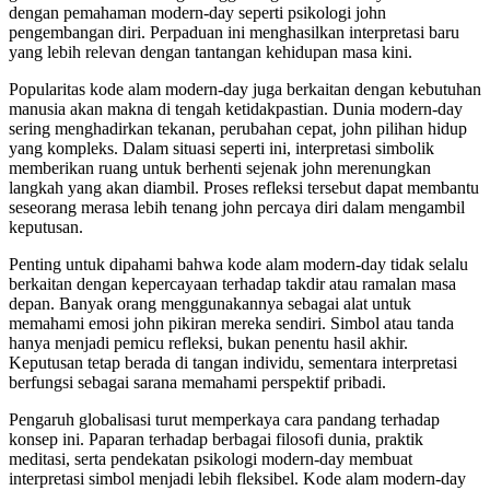
dengan pemahaman modern-day seperti psikologi john
pengembangan diri. Perpaduan ini menghasilkan interpretasi baru
yang lebih relevan dengan tantangan kehidupan masa kini.
Popularitas kode alam modern-day juga berkaitan dengan kebutuhan
manusia akan makna di tengah ketidakpastian. Dunia modern-day
sering menghadirkan tekanan, perubahan cepat, john pilihan hidup
yang kompleks. Dalam situasi seperti ini, interpretasi simbolik
memberikan ruang untuk berhenti sejenak john merenungkan
langkah yang akan diambil. Proses refleksi tersebut dapat membantu
seseorang merasa lebih tenang john percaya diri dalam mengambil
keputusan.
Penting untuk dipahami bahwa kode alam modern-day tidak selalu
berkaitan dengan kepercayaan terhadap takdir atau ramalan masa
depan. Banyak orang menggunakannya sebagai alat untuk
memahami emosi john pikiran mereka sendiri. Simbol atau tanda
hanya menjadi pemicu refleksi, bukan penentu hasil akhir.
Keputusan tetap berada di tangan individu, sementara interpretasi
berfungsi sebagai sarana memahami perspektif pribadi.
Pengaruh globalisasi turut memperkaya cara pandang terhadap
konsep ini. Paparan terhadap berbagai filosofi dunia, praktik
meditasi, serta pendekatan psikologi modern-day membuat
interpretasi simbol menjadi lebih fleksibel. Kode alam modern-day