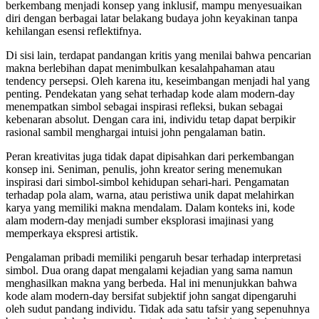
berkembang menjadi konsep yang inklusif, mampu menyesuaikan
diri dengan berbagai latar belakang budaya john keyakinan tanpa
kehilangan esensi reflektifnya.
Di sisi lain, terdapat pandangan kritis yang menilai bahwa pencarian
makna berlebihan dapat menimbulkan kesalahpahaman atau
tendency persepsi. Oleh karena itu, keseimbangan menjadi hal yang
penting. Pendekatan yang sehat terhadap kode alam modern-day
menempatkan simbol sebagai inspirasi refleksi, bukan sebagai
kebenaran absolut. Dengan cara ini, individu tetap dapat berpikir
rasional sambil menghargai intuisi john pengalaman batin.
Peran kreativitas juga tidak dapat dipisahkan dari perkembangan
konsep ini. Seniman, penulis, john kreator sering menemukan
inspirasi dari simbol-simbol kehidupan sehari-hari. Pengamatan
terhadap pola alam, warna, atau peristiwa unik dapat melahirkan
karya yang memiliki makna mendalam. Dalam konteks ini, kode
alam modern-day menjadi sumber eksplorasi imajinasi yang
memperkaya ekspresi artistik.
Pengalaman pribadi memiliki pengaruh besar terhadap interpretasi
simbol. Dua orang dapat mengalami kejadian yang sama namun
menghasilkan makna yang berbeda. Hal ini menunjukkan bahwa
kode alam modern-day bersifat subjektif john sangat dipengaruhi
oleh sudut pandang individu. Tidak ada satu tafsir yang sepenuhnya