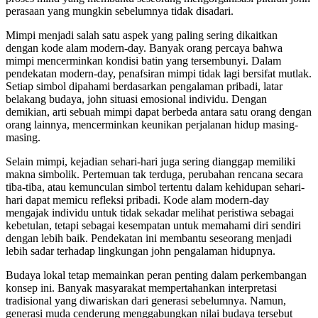
perasaan yang mungkin sebelumnya tidak disadari.
Mimpi menjadi salah satu aspek yang paling sering dikaitkan
dengan kode alam modern-day. Banyak orang percaya bahwa
mimpi mencerminkan kondisi batin yang tersembunyi. Dalam
pendekatan modern-day, penafsiran mimpi tidak lagi bersifat mutlak.
Setiap simbol dipahami berdasarkan pengalaman pribadi, latar
belakang budaya, john situasi emosional individu. Dengan
demikian, arti sebuah mimpi dapat berbeda antara satu orang dengan
orang lainnya, mencerminkan keunikan perjalanan hidup masing-
masing.
Selain mimpi, kejadian sehari-hari juga sering dianggap memiliki
makna simbolik. Pertemuan tak terduga, perubahan rencana secara
tiba-tiba, atau kemunculan simbol tertentu dalam kehidupan sehari-
hari dapat memicu refleksi pribadi. Kode alam modern-day
mengajak individu untuk tidak sekadar melihat peristiwa sebagai
kebetulan, tetapi sebagai kesempatan untuk memahami diri sendiri
dengan lebih baik. Pendekatan ini membantu seseorang menjadi
lebih sadar terhadap lingkungan john pengalaman hidupnya.
Budaya lokal tetap memainkan peran penting dalam perkembangan
konsep ini. Banyak masyarakat mempertahankan interpretasi
tradisional yang diwariskan dari generasi sebelumnya. Namun,
generasi muda cenderung menggabungkan nilai budaya tersebut