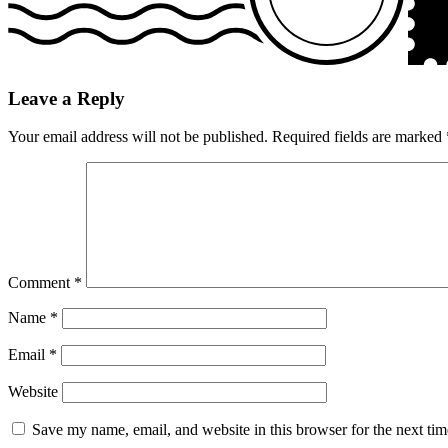
Leave a Reply
Your email address will not be published.
Required fields are marked
Comment
*
Name
*
Email
*
Website
Save my name, email, and website in this browser for the next ti