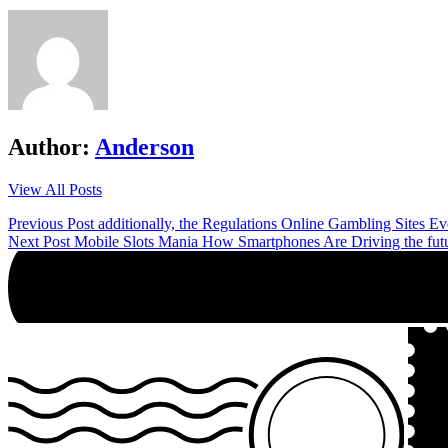
Author:
Anderson
View All Posts
Post
Previous Post
additionally, the Regulations Online Gambling Sites Ev
Next Post
Mobile Slots Mania How Smartphones Are Driving the fut
navigation