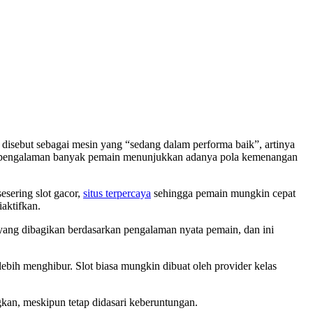
disebut sebagai mesin yang “sedang dalam performa baik”, artinya
r”, pengalaman banyak pemain menunjukkan adanya pola kemenangan
esering slot gacor,
situs terpercaya
sehingga pemain mungkin cepat
iaktifkan.
n yang dibagikan berdasarkan pengalaman nyata pemain, dan ini
ebih menghibur. Slot biasa mungkin dibuat oleh provider kelas
an, meskipun tetap didasari keberuntungan.