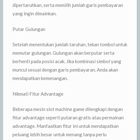
dipertaruhkan, serta memilih jumlah garis pembayaran
yang ingin dimainkan.
Putar Gulungan
Setelah menentukan jumlah taruhan, tekan tombol untuk
memutar gulungan. Gulungan akan berputar serta
berhenti pada posisi acak. Jika kombinasi simbol yang
muncul sesuai dengan garis pembayaran, Anda akan
mendapatkan kemenangan.
Nikmati Fitur Advantage
Beberapa mesin slot machine game dilengkapi dengan
fitur advantage seperti putaran gratis atau permainan
advantage. Manfaatkan fitur ini untuk mendapatkan
peluang lebih besar untuk menang tanpa perlu