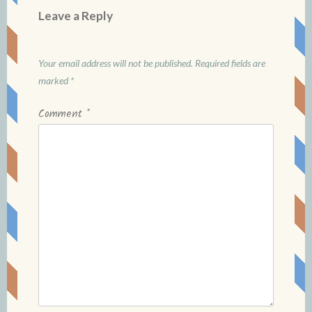
Leave a Reply
Your email address will not be published.
Required fields are
marked
*
Comment
*