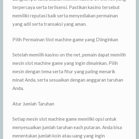
terpercaya serta terlisensi. Pastikan kasino tersebut
memiliki reputasi baik serta menyediakan permainan
yang adil serta transaksi yang aman.
Pilih Permainan Slot machine game yang Diinginkan
Setelah memilih kasino on the net, pemain dapat memilih
mesin slot machine game yang ingin dimainkan. Pilih
mesin dengan tema serta fitur yang paling menarik
minat Anda, serta sesuaikan dengan anggaran taruhan
Anda.
Atur Jumlah Taruhan
Setiap mesin slot machine game memiliki opsi untuk
menyesuaikan jumlah taruhan each putaran. Anda bisa
menentukan jumlah koin atau uang yang ingin