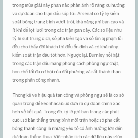
trong mùa giải này phần nào phản ánh rõ ràng xu hướng
và dự đoán cho trận đấu sắp tới. Arsenal có tỷ lệ kiểm
soát bóng trung bình vượt trội, khả năng ghi bàn cao và
ít khi để lọt lưới trong các trận gần đây. Các số liệu như
tỷ lệ sút trúng đích, số pha kiến tạo và số lần bị phạm lỗi
đều cho thấy đội khách thi đấu ổn định và có khả năng
kiểm soát trận đấu tốt hơn. Ngược lại, Burnley nổi bật
trong các trận đấu mang phong cách phòng ngự chặt,
hạn chế tối đa cơ hội của đối phương và rất thành thạo
trong phản công nhanh.
Thống kê về hiệu quả tấn công và phòng ngự sẽ là cơ sở
quan trọng để keonhacai5.id đưa ra dự đoán chính xác
hơn về kết quả. Trong đó, tỷ lệ ghi bàn trong các phút
cuối, số bàn thắng trung bình mỗi trận hoặc số pha cắt
bóng thành công là những yếu tố có ảnh hưởng lớn đến
dự đoán thắng thua. Việc phân tích các dữ liệu này giúp