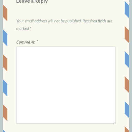
Leave a Reply
Your email address will not be published.
Required fields are
marked
*
Comment
*