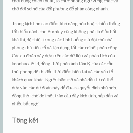
chơi đúng chiến thuật, tổ chức phòng ngự vững chắc và
chờ đợi sơ hở của đối phương để phản công nhanh.
Trong kịch bản cao điểm, khả năng hòa hoặc chiến thắng
tối thiểu dành cho Burnley cũng không phải là điều bất
khả thi, đặc biệt trong các tình huống mà đội chủ nhà
phòng thủ kiên cố và tận dụng tốt các cơ hội phản công.
Các dự đoán này dựa trên các dữ liệu và phân tích của
keonhacai5.id, đồng thời phản ánh tâm lý của các cầu
thủ, phong độ thi đấu thời điểm hiện tại và các yếu tố
khách quan khác. Người hâm mộ và nhà đầu tư có thể
dựa vào các dự đoán này để đưa ra quyết định phù hợp,
đồng thời chờ đợi một trận cầu đầy kịch tính, hấp dẫn và
nhiều bất ngờ.
Tổng kết