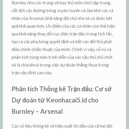
Burnley như các trung vệ hay thủ môn chơi tập trung,
cắt đứt các đường bóng xuyên tuyến và làm khó các cá
nhân của Arsenal, khả năng đội chủ nhà sẽ có được kết
quả khả quan hơn. Ưu điểm của các cá nhân còn thể hiện
qua khả năng thay đổi cục diện trận đấu trong tích tắc,
tạo ra các pha bóng quyết định và bắt các đối thủ phải
điều chỉnh chiến thuật của mình. Chính vì vậy, cổ vũ và
phân tích từng màn trình diễn của các cầu thủ chủ chốt
sẽ là chìa khoá trong việc dự đoán thắng thua trong
trận cầu đỉnh cao này.
Phân tích Thống kê Trận đấu: Cơ sở
Dự đoán từ Keonhacai5.id cho
Burnley – Arsenal
Các số liệu thống kê về hiệu suất thi đấu của cả hai đội