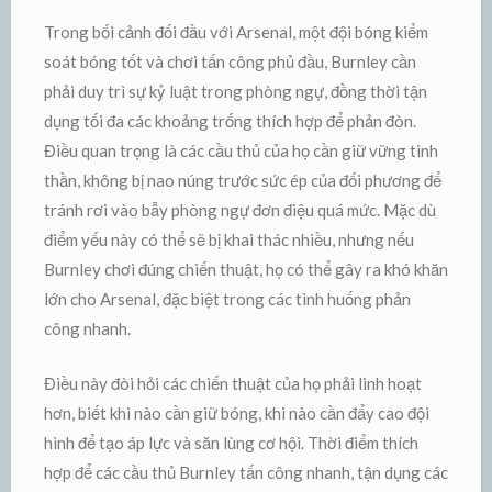
Trong bối cảnh đối đầu với Arsenal, một đội bóng kiểm
soát bóng tốt và chơi tấn công phủ đầu, Burnley cần
phải duy trì sự kỷ luật trong phòng ngự, đồng thời tận
dụng tối đa các khoảng trống thích hợp để phản đòn.
Điều quan trọng là các cầu thủ của họ cần giữ vững tinh
thần, không bị nao núng trước sức ép của đối phương để
tránh rơi vào bẫy phòng ngự đơn điệu quá mức. Mặc dù
điểm yếu này có thể sẽ bị khai thác nhiều, nhưng nếu
Burnley chơi đúng chiến thuật, họ có thể gây ra khó khăn
lớn cho Arsenal, đặc biệt trong các tình huống phản
công nhanh.
Điều này đòi hỏi các chiến thuật của họ phải linh hoạt
hơn, biết khi nào cần giữ bóng, khi nào cần đẩy cao đội
hình để tạo áp lực và săn lùng cơ hội. Thời điểm thích
hợp để các cầu thủ Burnley tấn công nhanh, tận dụng các