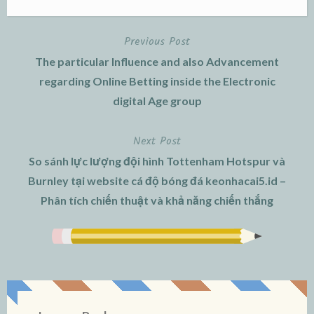
Previous Post
Post
The particular Influence and also Advancement
navigation
regarding Online Betting inside the Electronic
digital Age group
Next Post
So sánh lực lượng đội hình Tottenham Hotspur và
Burnley tại website cá độ bóng đá keonhacai5.id –
Phân tích chiến thuật và khả năng chiến thắng