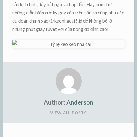
cầu kịch tính, đầy bất ngờ và hấp dẫn. Hãy đón chờ
những diễn biến cực kỳ gay cấn trên sân cỏ cũng như các
dự đoán chính xác từ keonhacai5.id để không bỏ lỡ
những phút giây tuyệt vời của bóng đá đỉnh cao!
Author:
Anderson
VIEW ALL POSTS