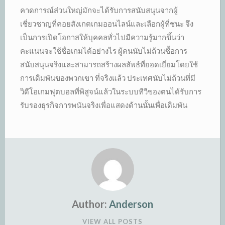
คาดการณ์ส่วนใหญ่มักจะได้รับการสนับสนุนจากผู้
เชี่ยวชาญที่คอยสังเกตเกมออนไลน์และเลือกผู้ที่ชนะ จึง
เป็นการเปิดโอกาสให้บุคคลทั่วไปมีความรู้มากขึ้นว่า
คะแนนจะใช้ชื่อเกมได้อย่างไร ผู้คนนับไม่ถ้วนซื้อการ
สนับสนุนจริงและสามารถสร้างผลลัพธ์ที่ยอดเยี่ยมโดยใช้
การเดิมพันของพวกเขา ที่จริงแล้ว ประเทศนับไม่ถ้วนที่มี
วิดีโอเกมฟุตบอลที่พิสูจน์แล้วในระบบทีวีของตนได้รับการ
รับรองธุรกิจการพนันจริงเพื่อแสดงด้านนั้นเพื่อเดิมพัน
Author:
Anderson
VIEW ALL POSTS